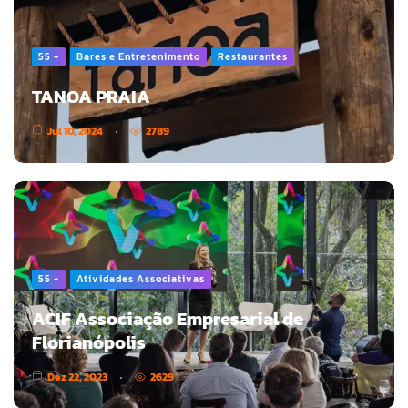
55 +
Bares e Entretenimento
Restaurantes
TANOA PRAIA
Jul 10, 2024
2789
55 +
Atividades Associativas
ACIF Associação Empresarial de
Florianópolis
Dez 22, 2023
2629