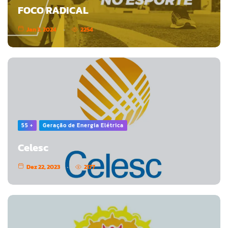
FOCO RADICAL
Jan 3, 2024
2254
55 +
Geração de Energia Elétrica
Celesc
Dez 22, 2023
2177