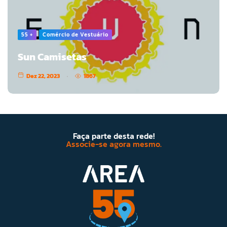
55 +
Comércio de Vestuário
Sun Camisetas
Dez 22, 2023
1867
Faça parte desta rede!
Associe-se agora mesmo.