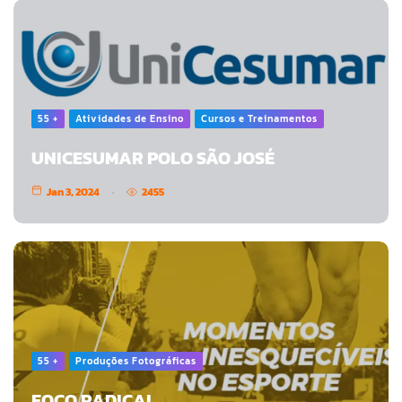
55 +
Atividades de Ensino
Cursos e Treinamentos
UNICESUMAR POLO SÃO JOSÉ
Jan 3, 2024
2455
55 +
Produções Fotográficas
FOCO RADICAL