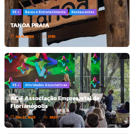
55 +
Bares e Entretenimento
Restaurantes
TANOA PRAIA
Jul 10, 2024
2785
55 +
Atividades Associativas
ACIF Associação Empresarial de
Florianópolis
Dez 22, 2023
2623