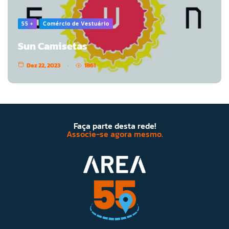
55 +
Comércio de Vestuário
Sun Camisetas
Dez 22, 2023
1861
Faça parte desta rede!
Associe-se agora mesmo.