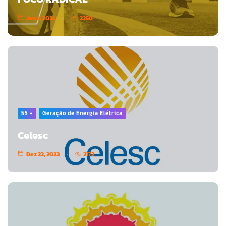
Jan 3, 2024
2250
55 +
Geração de Energia Elétrica
Celesc
Dez 22, 2023
2172