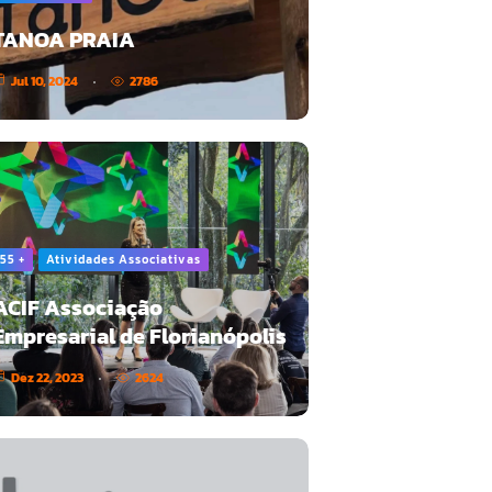
TANOA PRAIA
Jul 10, 2024
2786
55 +
Atividades Associativas
ACIF Associação
Empresarial de Florianópolis
Dez 22, 2023
2624