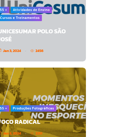
55 +
Atividades de Ensino
Cursos e Treinamentos
UNICESUMAR POLO SÃO
JOSÉ
Jan 3, 2024
2456
55 +
Produções Fotográficas
FOCO RADICAL
Jan 3, 2024
2251