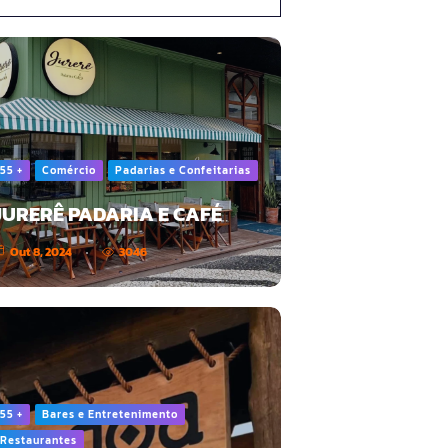
55 +
Comércio
Padarias e Confeitarias
JURERÊ PADARIA E CAFÉ
Out 8, 2024
3046
55 +
Bares e Entretenimento
Restaurantes