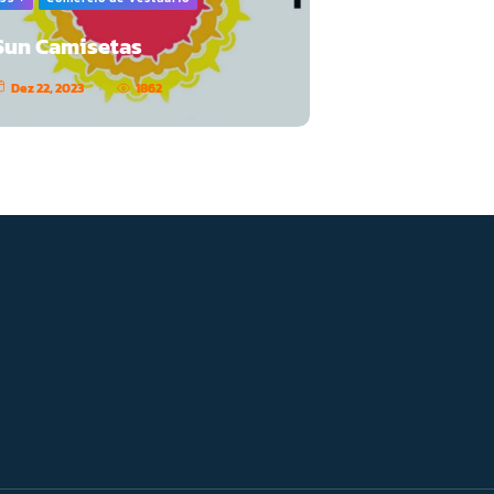
Sun Camisetas
Dez 22, 2023
1862