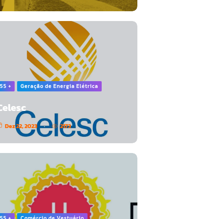
55 +
Geração de Energia Elétrica
Celesc
Dez 22, 2023
2173
55 +
Comércio de Vestuário