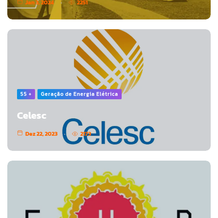
Jan 3, 2024
2251
55 +
Geração de Energia Elétrica
Celesc
Dez 22, 2023
2173