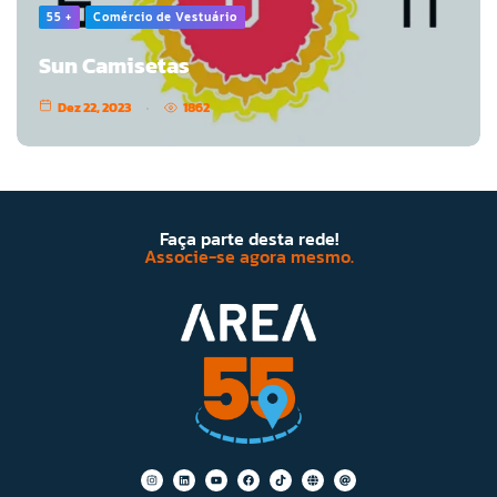
55 +
Comércio de Vestuário
Sun Camisetas
Dez 22, 2023
1862
Faça parte desta rede!
Associe-se agora mesmo.