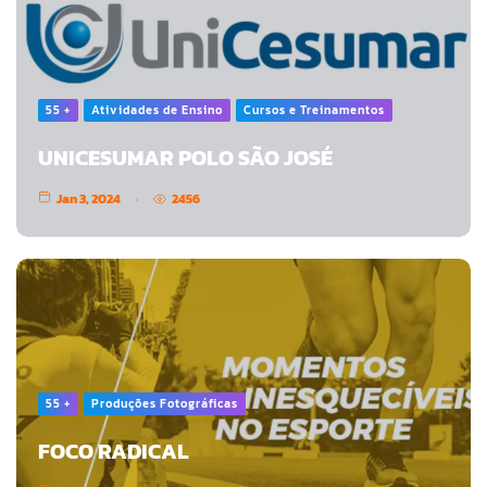
55 +
Atividades de Ensino
Cursos e Treinamentos
UNICESUMAR POLO SÃO JOSÉ
Jan 3, 2024
2456
55 +
Produções Fotográficas
FOCO RADICAL