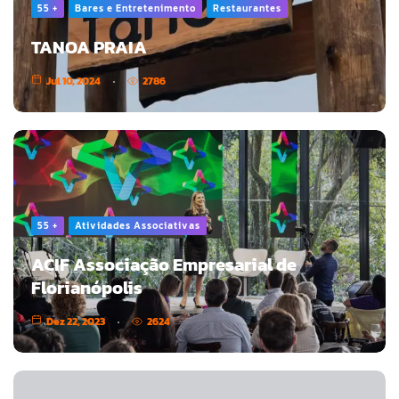
55 +
Bares e Entretenimento
Restaurantes
TANOA PRAIA
Jul 10, 2024
2786
55 +
Atividades Associativas
ACIF Associação Empresarial de
Florianópolis
Dez 22, 2023
2624