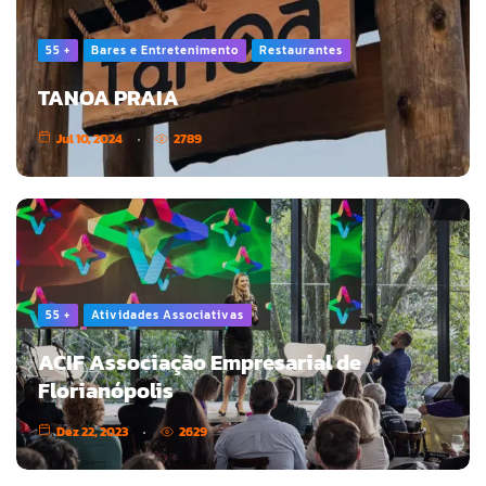
55 +
Bares e Entretenimento
Restaurantes
TANOA PRAIA
Jul 10, 2024
2789
55 +
Atividades Associativas
ACIF Associação Empresarial de
Florianópolis
Dez 22, 2023
2629