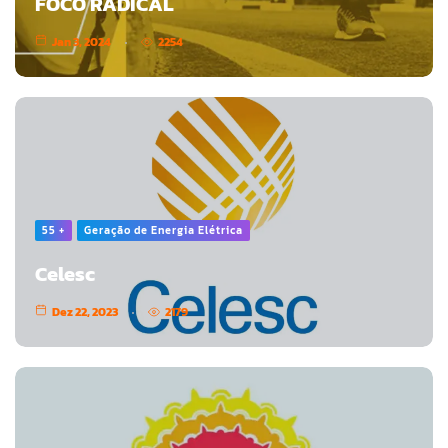
FOCO RADICAL
Jan 3, 2024
2254
55 +
Geração de Energia Elétrica
Celesc
Dez 22, 2023
2179