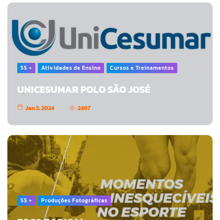
55 +
Atividades de Ensino
Cursos e Treinamentos
UNICESUMAR POLO SÃO JOSÉ
Jan 3, 2024
2467
55 +
Produções Fotográficas