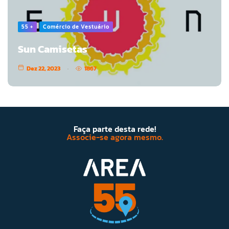
55 +
Comércio de Vestuário
Sun Camisetas
Dez 22, 2023
1867
Faça parte desta rede!
Associe-se agora mesmo.