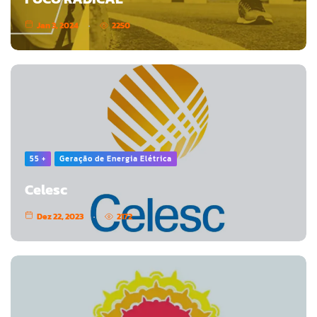
Jan 3, 2024
2250
55 +
Geração de Energia Elétrica
Celesc
Dez 22, 2023
2172