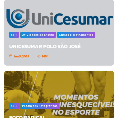
55 +
Atividades de Ensino
Cursos e Treinamentos
UNICESUMAR POLO SÃO JOSÉ
Jan 3, 2024
2454
55 +
Produções Fotográficas
FOCO RADICAL