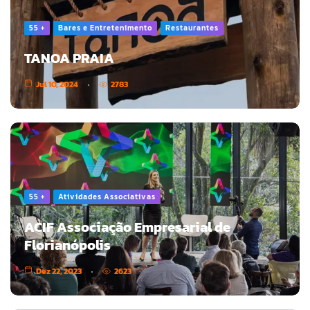
55 +
Bares e Entretenimento
Restaurantes
TANOA PRAIA
Jul 10, 2024
2783
55 +
Atividades Associativas
ACIF Associação Empresarial de
Florianópolis
Dez 22, 2023
2623