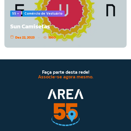
55 +
Comércio de Vestuário
Sun Camisetas
Dez 22, 2023
1860
Faça parte desta rede!
Associe-se agora mesmo.