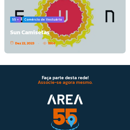
55 +
Comércio de Vestuário
Sun Camisetas
Dez 22, 2023
1864
Faça parte desta rede!
Associe-se agora mesmo.