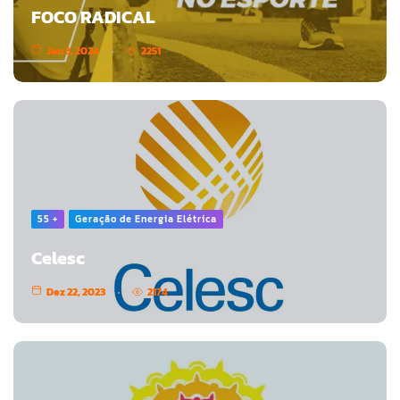
FOCO RADICAL
Jan 3, 2024
2251
55 +
Geração de Energia Elétrica
Celesc
Dez 22, 2023
2174