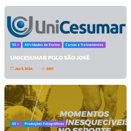
55 +
Atividades de Ensino
Cursos e Treinamentos
UNICESUMAR POLO SÃO JOSÉ
Jan 3, 2024
2457
55 +
Produções Fotográficas