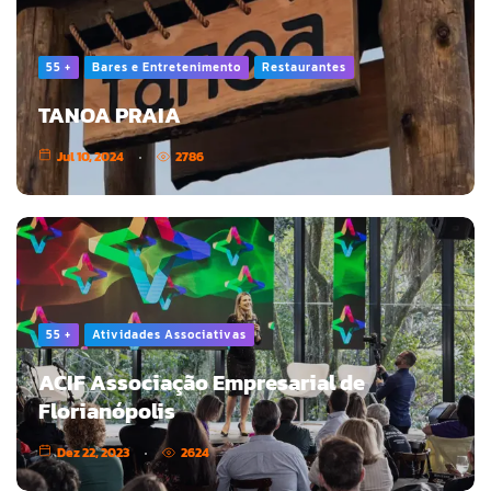
55 +
Bares e Entretenimento
Restaurantes
TANOA PRAIA
Jul 10, 2024
2786
55 +
Atividades Associativas
ACIF Associação Empresarial de
Florianópolis
Dez 22, 2023
2624