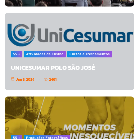
55 +
Atividades de Ensino
Cursos e Treinamentos
UNICESUMAR POLO SÃO JOSÉ
Jan 3, 2024
2461
55 +
Produções Fotográficas