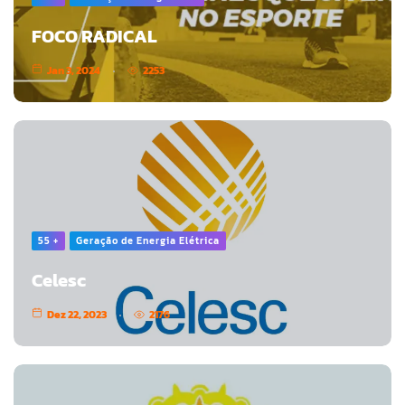
FOCO RADICAL
Jan 3, 2024
2253
55 +
Geração de Energia Elétrica
Celesc
Dez 22, 2023
2176