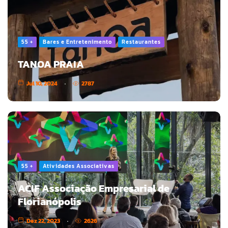
55 +
Bares e Entretenimento
Restaurantes
TANOA PRAIA
Jul 10, 2024
2787
55 +
Atividades Associativas
ACIF Associação Empresarial de
Florianópolis
Dez 22, 2023
2626