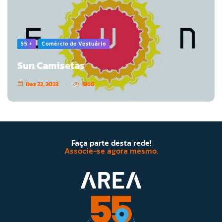
55 +
Comércio de Vestuário
Sun Camisetas
Dez 22, 2023
1866
Faça parte desta rede!
Associe-se agora mesmo.