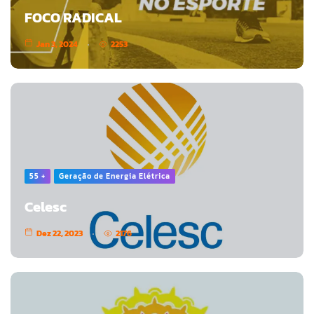
FOCO RADICAL
Jan 3, 2024
2253
55 +
Geração de Energia Elétrica
Celesc
Dez 22, 2023
2176