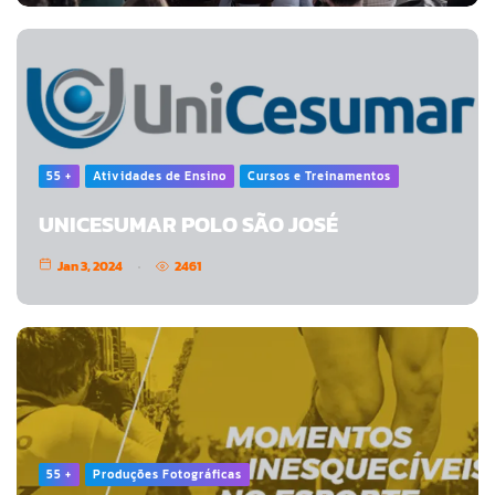
55 +
Atividades de Ensino
Cursos e Treinamentos
UNICESUMAR POLO SÃO JOSÉ
Jan 3, 2024
2461
55 +
Produções Fotográficas