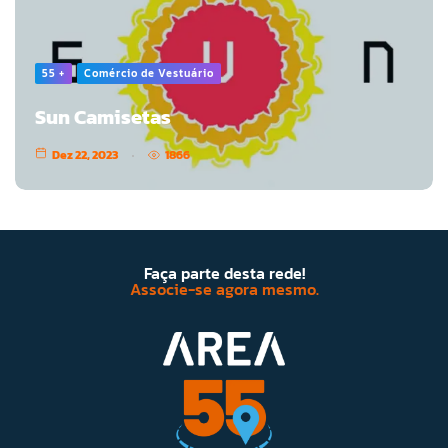
55 +
Comércio de Vestuário
Sun Camisetas
Dez 22, 2023
1866
Faça parte desta rede!
Associe-se agora mesmo.