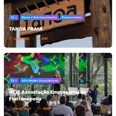
55 +
Bares e Entretenimento
Restaurantes
TANOA PRAIA
Jul 10, 2024
2787
55 +
Atividades Associativas
ACIF Associação Empresarial de
Florianópolis
Dez 22, 2023
2626