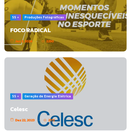
55 +
Produções Fotográficas
FOCO RADICAL
Jan 3, 2024
2250
55 +
Geração de Energia Elétrica
Celesc
Dez 22, 2023
2172