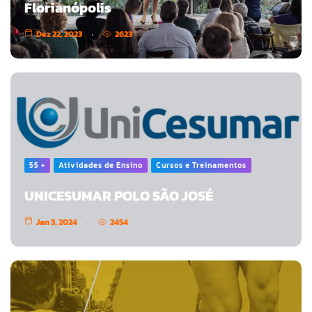
Florianópolis
Dez 22, 2023
2623
55 +
Atividades de Ensino
Cursos e Treinamentos
UNICESUMAR POLO SÃO JOSÉ
Jan 3, 2024
2454