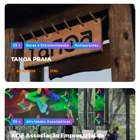
55 +
Bares e Entretenimento
Restaurantes
TANOA PRAIA
Jul 10, 2024
2783
55 +
Atividades Associativas
ACIF Associação Empresarial de