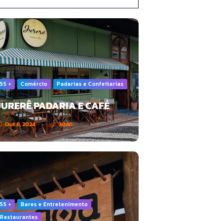
55 +
Comércio
Padarias e Confeitarias
JURERÊ PADARIA E CAFÉ
Out 8, 2024
3046
55 +
Bares e Entretenimento
Restaurantes