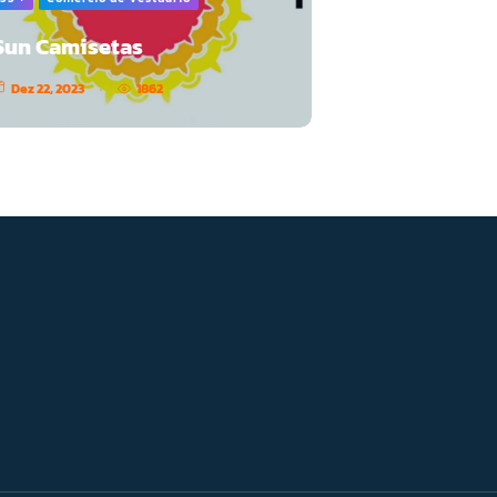
Sun Camisetas
Dez 22, 2023
1862