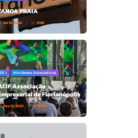
TANOA PRAIA
Jul 10, 2024
2786
55 +
Atividades Associativas
ACIF Associação
Empresarial de Florianópolis
Dez 22, 2023
2624