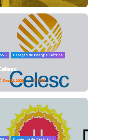
55 +
Geração de Energia Elétrica
Celesc
Dez 22, 2023
2173
55 +
Comércio de Vestuário