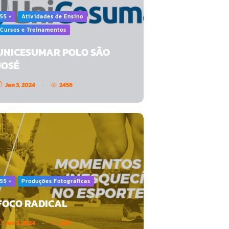
55 +
Atividades de Ensino
Cursos e Treinamentos
UNICESUMAR POLO SÃO
JOSÉ
Jan 3, 2024
2456
55 +
Produções Fotográficas
FOCO RADICAL
Jan 3, 2024
2251