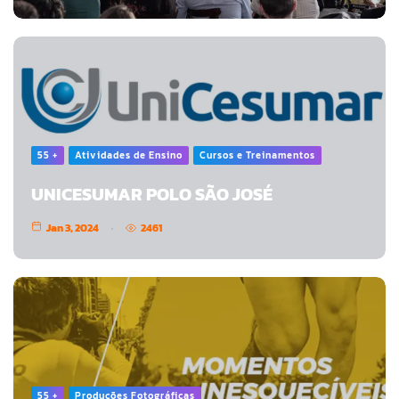
55 +
Atividades de Ensino
Cursos e Treinamentos
UNICESUMAR POLO SÃO JOSÉ
Jan 3, 2024
2461
55 +
Produções Fotográficas