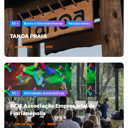
55 +
Bares e Entretenimento
Restaurantes
TANOA PRAIA
Jul 10, 2024
2787
55 +
Atividades Associativas
ACIF Associação Empresarial de
Florianópolis
Dez 22, 2023
2626