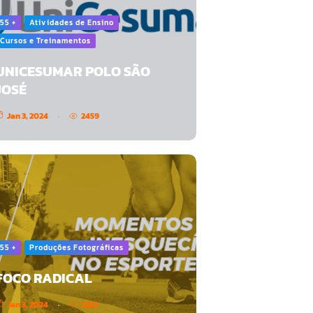
55 +
Atividades de Ensino
Cursos e Treinamentos
UNICESUMAR POLO SÃO
JOSÉ
Jan 3, 2024
2459
55 +
Produções Fotográficas
FOCO RADICAL
Jan 3, 2024
2252