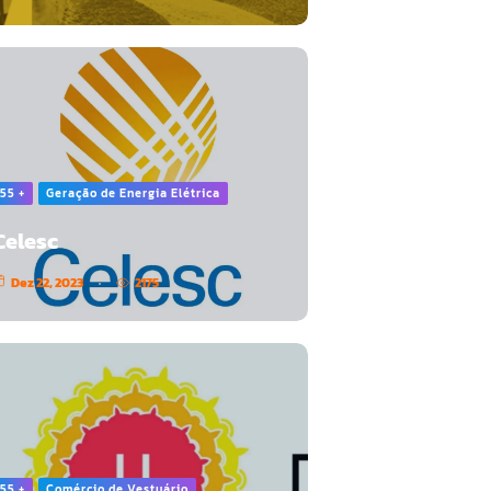
55 +
Geração de Energia Elétrica
Celesc
Dez 22, 2023
2175
55 +
Comércio de Vestuário