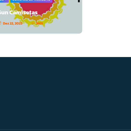
Sun Camisetas
Dez 22, 2023
1865