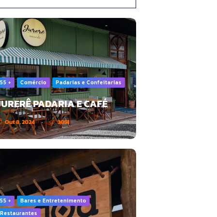
55 +
Comércio
Padarias e Confeitarias
JURERÊ PADARIA E CAFÉ
Out 8, 2024
3051
55 +
Bares e Entretenimento
Restaurantes