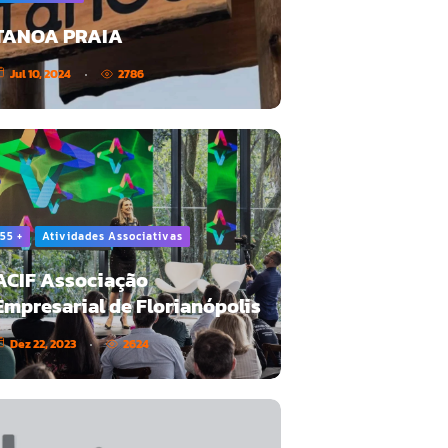
TANOA PRAIA
Jul 10, 2024
2786
55 +
Atividades Associativas
ACIF Associação
Empresarial de Florianópolis
Dez 22, 2023
2624