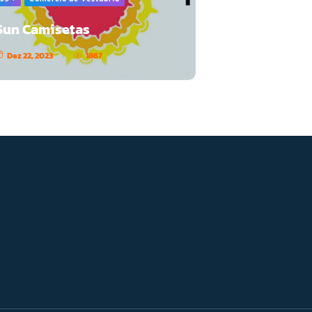
Sun Camisetas
Dez 22, 2023
1867