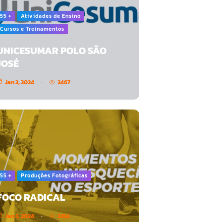
55 +
Atividades de Ensino
Cursos e Treinamentos
UNICESUMAR POLO SÃO
JOSÉ
Jan 3, 2024
2467
55 +
Produções Fotográficas
FOCO RADICAL
Jan 3, 2024
2254