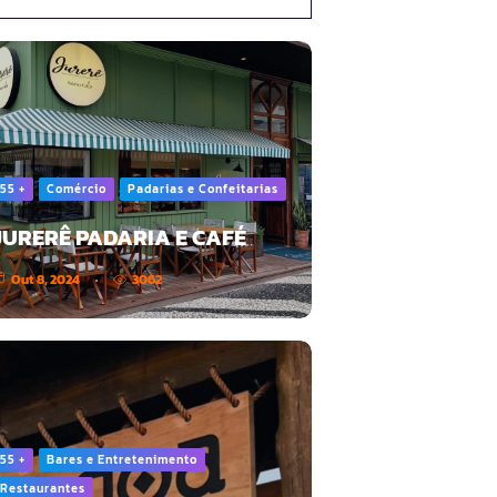
55 +
Comércio
Padarias e Confeitarias
JURERÊ PADARIA E CAFÉ
Out 8, 2024
3062
55 +
Bares e Entretenimento
Restaurantes