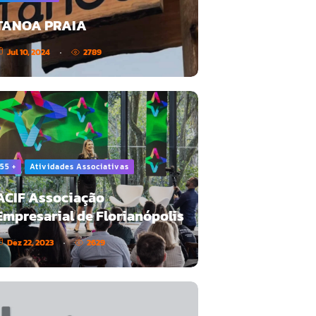
TANOA PRAIA
Jul 10, 2024
2789
55 +
Atividades Associativas
ACIF Associação
Empresarial de Florianópolis
Dez 22, 2023
2629