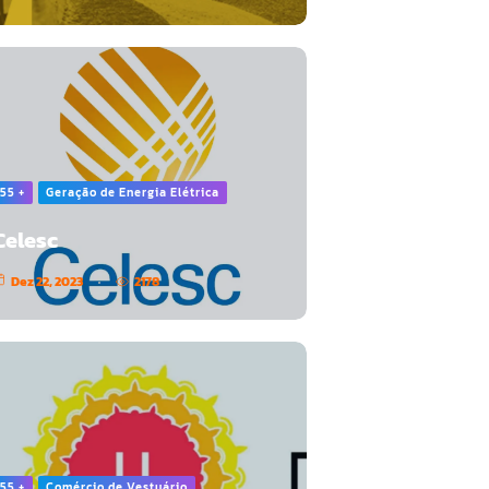
55 +
Geração de Energia Elétrica
Celesc
Dez 22, 2023
2178
55 +
Comércio de Vestuário