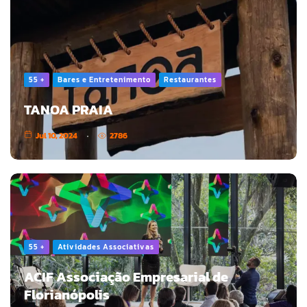
55 +
Bares e Entretenimento
Restaurantes
TANOA PRAIA
Jul 10, 2024
2786
55 +
Atividades Associativas
ACIF Associação Empresarial de
Florianópolis