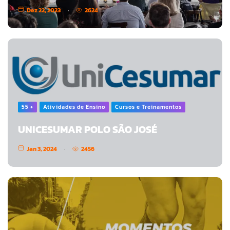
Dez 22, 2023
2624
55 +
Atividades de Ensino
Cursos e Treinamentos
UNICESUMAR POLO SÃO JOSÉ
Jan 3, 2024
2456