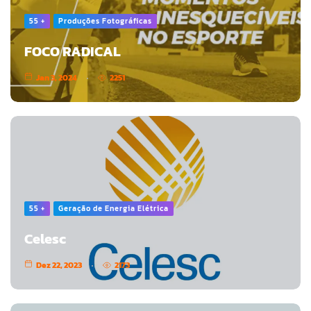
55 +
Produções Fotográficas
FOCO RADICAL
Jan 3, 2024
2251
55 +
Geração de Energia Elétrica
Celesc
Dez 22, 2023
2173