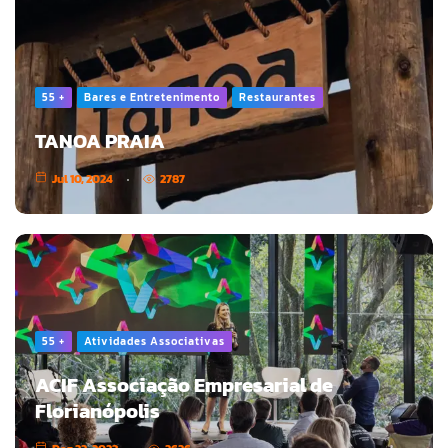
55 +
Bares e Entretenimento
Restaurantes
TANOA PRAIA
Jul 10, 2024
2787
55 +
Atividades Associativas
ACIF Associação Empresarial de
Florianópolis