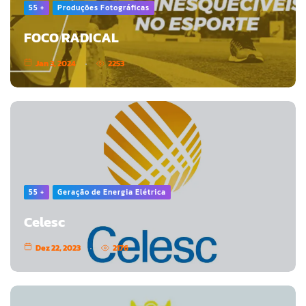
55 +
Produções Fotográficas
FOCO RADICAL
Jan 3, 2024
2253
55 +
Geração de Energia Elétrica
Celesc
Dez 22, 2023
2176