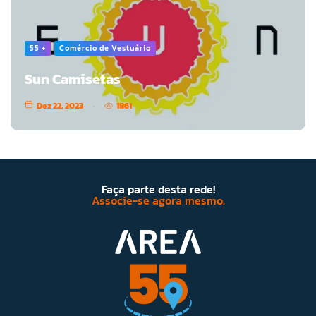
55 +
Comércio de Vestuário
Sun Camisetas
Dez 22, 2023
1861
Faça parte desta rede!
Associe-se agora mesmo.