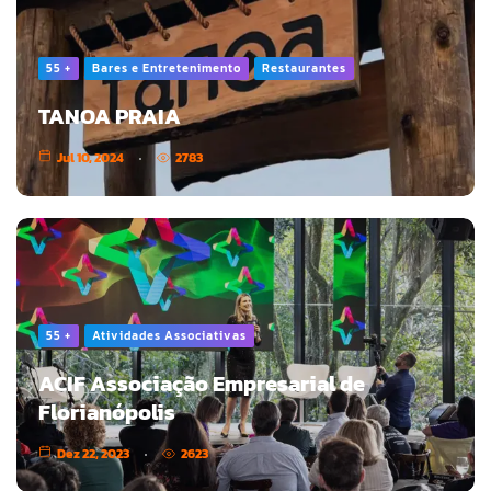
55 +
Bares e Entretenimento
Restaurantes
TANOA PRAIA
Jul 10, 2024
2783
55 +
Atividades Associativas
ACIF Associação Empresarial de
Florianópolis
Dez 22, 2023
2623