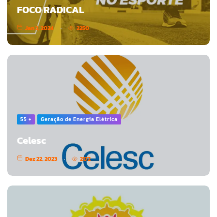
FOCO RADICAL
Jan 3, 2024
2250
55 +
Geração de Energia Elétrica
Celesc
Dez 22, 2023
2172