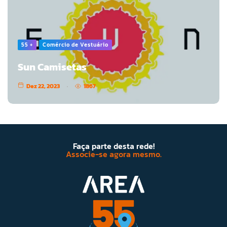
55 +
Comércio de Vestuário
Sun Camisetas
Dez 22, 2023
1867
Faça parte desta rede!
Associe-se agora mesmo.