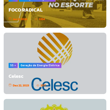
FOCO RADICAL
Jan 3, 2024
2254
55 +
Geração de Energia Elétrica
Celesc
Dez 22, 2023
2177