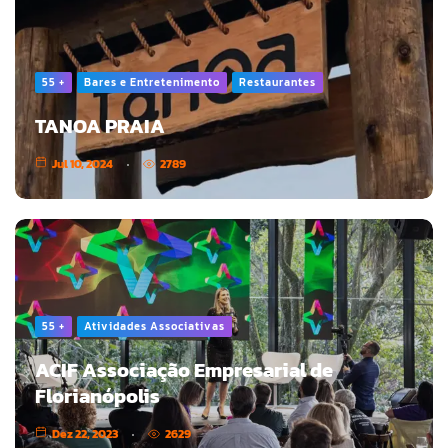
55 +
Bares e Entretenimento
Restaurantes
TANOA PRAIA
Jul 10, 2024
2789
55 +
Atividades Associativas
ACIF Associação Empresarial de
Florianópolis
Dez 22, 2023
2629