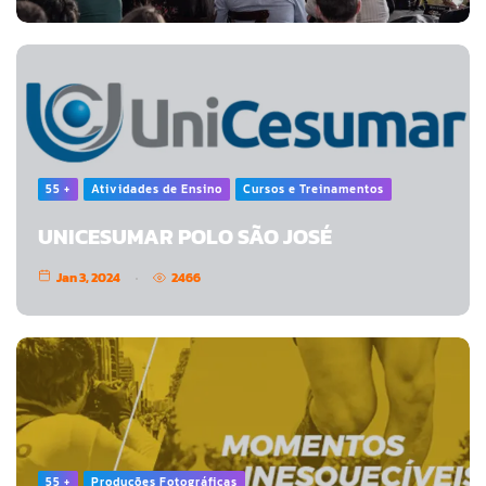
55 +
Atividades de Ensino
Cursos e Treinamentos
UNICESUMAR POLO SÃO JOSÉ
Jan 3, 2024
2466
55 +
Produções Fotográficas