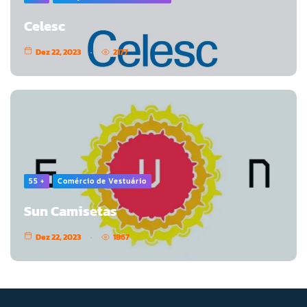
Celesc
Dez 22, 2023
2177
55 +
Comércio de Vestuário
Sun Camisetas
Dez 22, 2023
1867