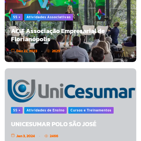
55 +
Atividades Associativas
ACIF Associação Empresarial de
Florianópolis
Dez 22, 2023
2629
55 +
Atividades de Ensino
Cursos e Treinamentos
UNICESUMAR POLO SÃO JOSÉ
Jan 3, 2024
2466