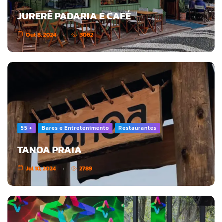
JURERÊ PADARIA E CAFÉ
Out 8, 2024
3062
55 +
Bares e Entretenimento
Restaurantes
TANOA PRAIA
Jul 10, 2024
2789