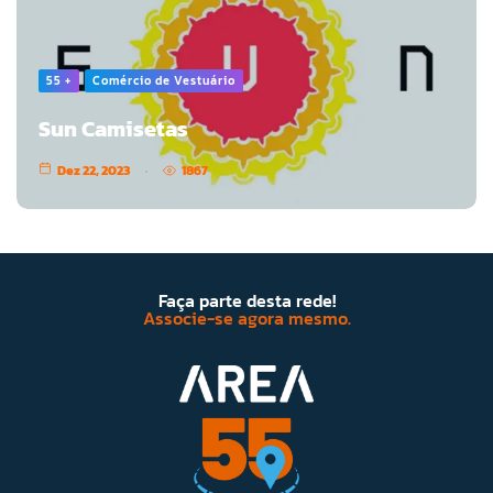
55 +
Comércio de Vestuário
Sun Camisetas
Dez 22, 2023
1867
Faça parte desta rede!
Associe-se agora mesmo.