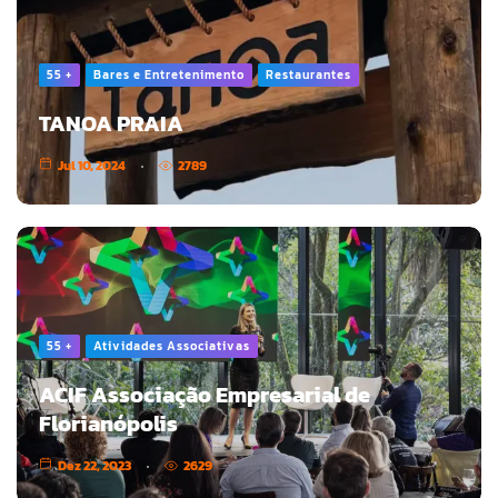
55 +
Bares e Entretenimento
Restaurantes
TANOA PRAIA
Jul 10, 2024
2789
55 +
Atividades Associativas
ACIF Associação Empresarial de
Florianópolis
Dez 22, 2023
2629