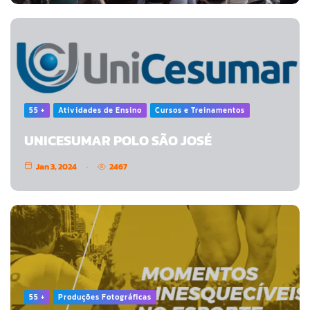
55 +
Atividades de Ensino
Cursos e Treinamentos
UNICESUMAR POLO SÃO JOSÉ
Jan 3, 2024
2467
55 +
Produções Fotográficas