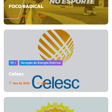
FOCO RADICAL
Jan 3, 2024
2254
55 +
Geração de Energia Elétrica
Celesc
Dez 22, 2023
2179