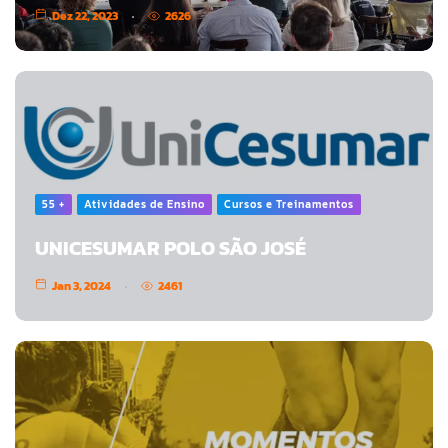
Dez 22, 2023
2626
55 +
Atividades de Ensino
Cursos e Treinamentos
UNICESUMAR POLO SÃO JOSÉ
Jan 3, 2024
2461