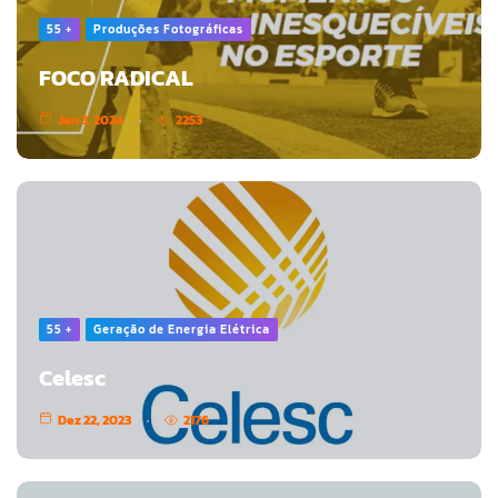
55 +
Produções Fotográficas
FOCO RADICAL
Jan 3, 2024
2253
55 +
Geração de Energia Elétrica
Celesc
Dez 22, 2023
2176