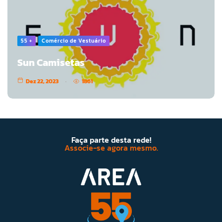
55 +
Comércio de Vestuário
Sun Camisetas
Dez 22, 2023
1861
Faça parte desta rede!
Associe-se agora mesmo.