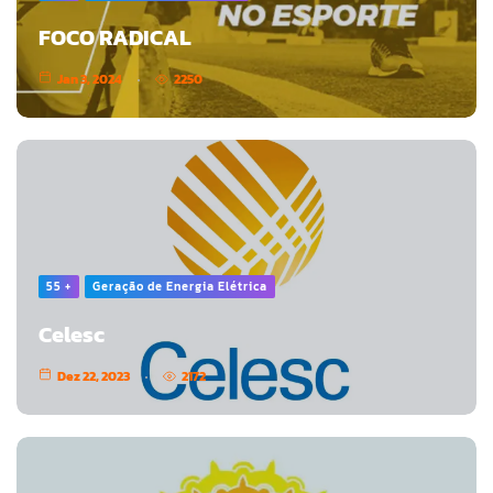
FOCO RADICAL
Jan 3, 2024
2250
55 +
Geração de Energia Elétrica
Celesc
Dez 22, 2023
2172