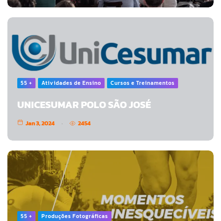
55 +
Atividades de Ensino
Cursos e Treinamentos
UNICESUMAR POLO SÃO JOSÉ
Jan 3, 2024
2454
55 +
Produções Fotográficas