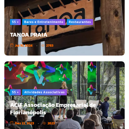
55 +
Bares e Entretenimento
Restaurantes
TANOA PRAIA
Jul 10, 2024
2783
55 +
Atividades Associativas
ACIF Associação Empresarial de
Florianópolis
Dez 22, 2023
2623