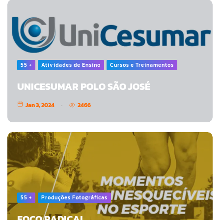
55 +
Atividades de Ensino
Cursos e Treinamentos
UNICESUMAR POLO SÃO JOSÉ
Jan 3, 2024
2466
55 +
Produções Fotográficas
FOCO RADICAL