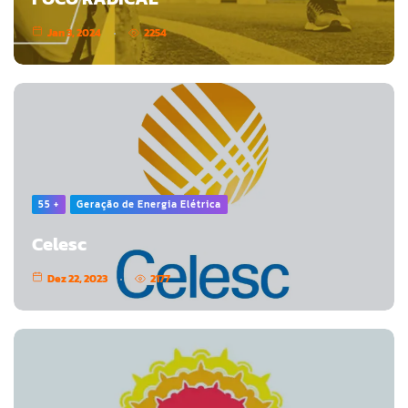
Jan 3, 2024
2254
55 +
Geração de Energia Elétrica
Celesc
Dez 22, 2023
2177