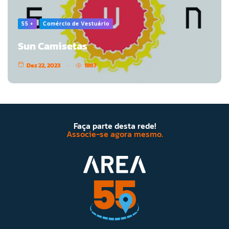
55 +
Comércio de Vestuário
Sun Camisetas
Dez 22, 2023
1867
Faça parte desta rede!
Associe-se agora mesmo.