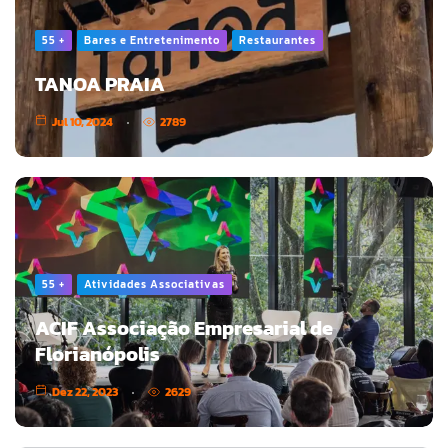
55 +
Bares e Entretenimento
Restaurantes
TANOA PRAIA
Jul 10, 2024
2789
55 +
Atividades Associativas
ACIF Associação Empresarial de
Florianópolis
Dez 22, 2023
2629