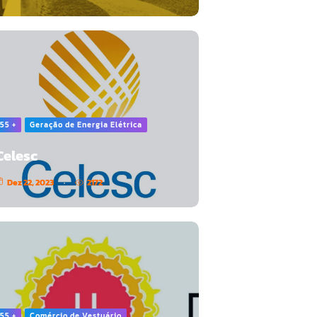
55 +
Geração de Energia Elétrica
Celesc
Dez 22, 2023
2172
55 +
Comércio de Vestuário