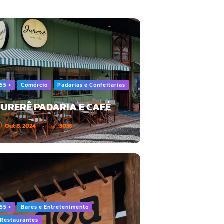
55 +
Comércio
Padarias e Confeitarias
JURERÊ PADARIA E CAFÉ
Out 8, 2024
3035
55 +
Bares e Entretenimento
Restaurantes