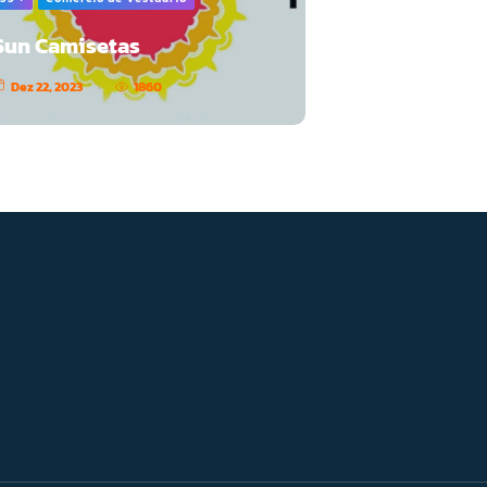
Sun Camisetas
Dez 22, 2023
1860