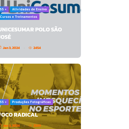
55 +
Atividades de Ensino
Cursos e Treinamentos
UNICESUMAR POLO SÃO
JOSÉ
Jan 3, 2024
2454
55 +
Produções Fotográficas
FOCO RADICAL
Jan 3, 2024
2249