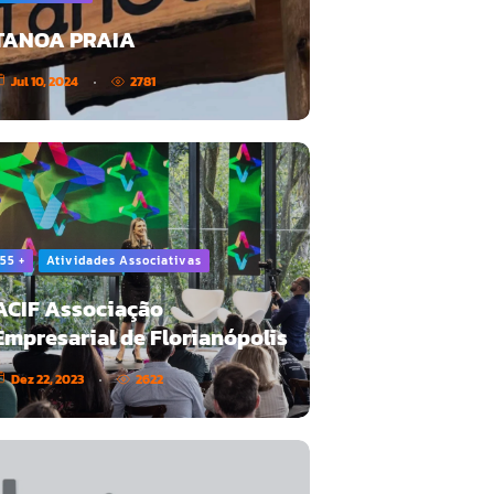
TANOA PRAIA
Jul 10, 2024
2781
55 +
Atividades Associativas
ACIF Associação
Empresarial de Florianópolis
Dez 22, 2023
2622