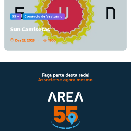
55 +
Comércio de Vestuário
Sun Camisetas
Dez 22, 2023
1866
Faça parte desta rede!
Associe-se agora mesmo.