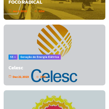
FOCO RADICAL
Jan 3, 2024
2254
55 +
Geração de Energia Elétrica
Celesc
Dez 22, 2023
2176