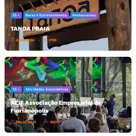
55 +
Bares e Entretenimento
Restaurantes
TANOA PRAIA
Jul 10, 2024
2788
55 +
Atividades Associativas
ACIF Associação Empresarial de
Florianópolis
Dez 22, 2023
2627