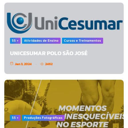
55 +
Atividades de Ensino
Cursos e Treinamentos
UNICESUMAR POLO SÃO JOSÉ
Jan 3, 2024
2462
55 +
Produções Fotográficas