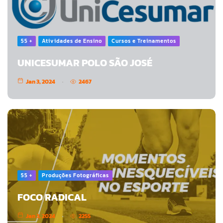
55 +
Atividades de Ensino
Cursos e Treinamentos
UNICESUMAR POLO SÃO JOSÉ
Jan 3, 2024
2467
55 +
Produções Fotográficas
FOCO RADICAL
Jan 3, 2024
2255