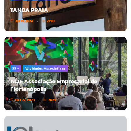
TANOA PRAIA
Jul 10, 2024
2790
55 +
Atividades Associativas
ACIF Associação Empresarial de
Florianópolis
Dez 22, 2023
2629