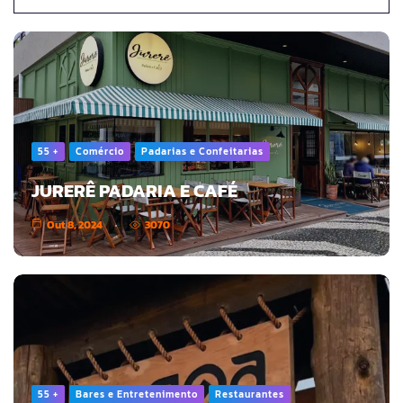
55 +
Comércio
Padarias e Confeitarias
JURERÊ PADARIA E CAFÉ
Out 8, 2024
3070
55 +
Bares e Entretenimento
Restaurantes