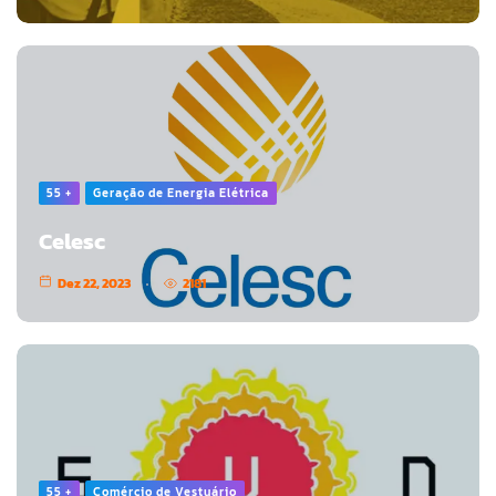
55 +
Geração de Energia Elétrica
Celesc
Dez 22, 2023
2181
55 +
Comércio de Vestuário