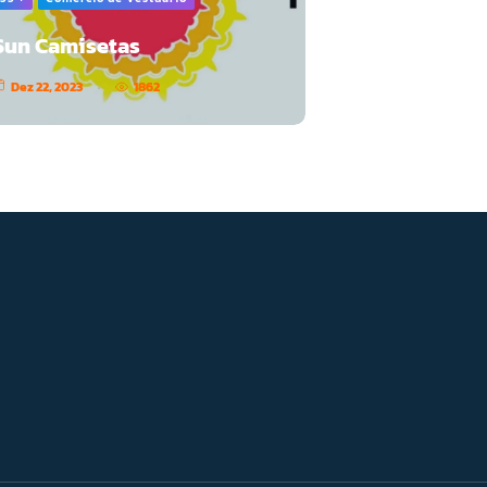
Sun Camisetas
Dez 22, 2023
1862