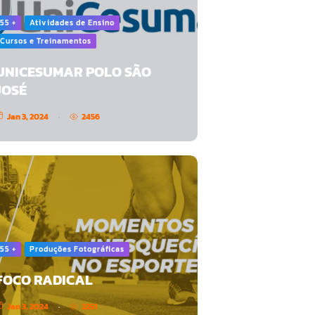
55 +
Atividades de Ensino
Cursos e Treinamentos
UNICESUMAR POLO SÃO
JOSÉ
Jan 3, 2024
2456
55 +
Produções Fotográficas
FOCO RADICAL
Jan 3, 2024
2251