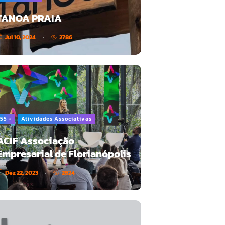
TANOA PRAIA
Jul 10, 2024
2786
55 +
Atividades Associativas
ACIF Associação
Empresarial de Florianópolis
Dez 22, 2023
2624