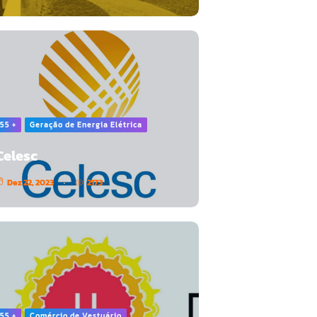
55 +
Geração de Energia Elétrica
Celesc
Dez 22, 2023
2173
55 +
Comércio de Vestuário