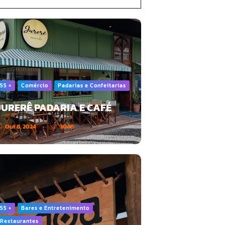
55 +
Comércio
Padarias e Confeitarias
JURERÊ PADARIA E CAFÉ
Out 8, 2024
3046
55 +
Bares e Entretenimento
Restaurantes