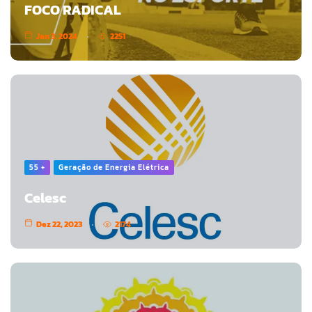
FOCO RADICAL
Jan 3, 2024
2251
55 +
Geração de Energia Elétrica
Celesc
Dez 22, 2023
2174