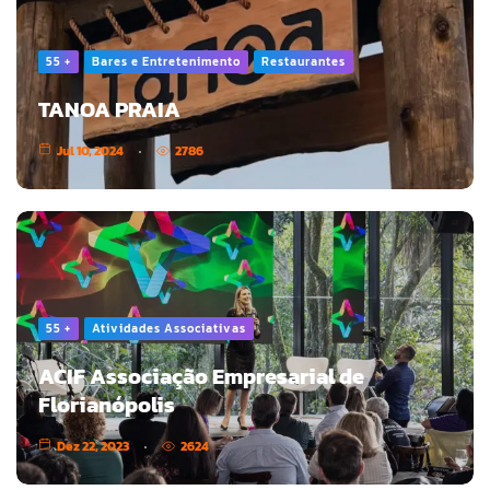
55 +
Bares e Entretenimento
Restaurantes
TANOA PRAIA
Jul 10, 2024
2786
55 +
Atividades Associativas
ACIF Associação Empresarial de
Florianópolis
Dez 22, 2023
2624