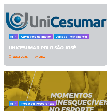
55 +
Atividades de Ensino
Cursos e Treinamentos
UNICESUMAR POLO SÃO JOSÉ
Jan 3, 2024
2457
55 +
Produções Fotográficas