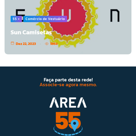
55 +
Comércio de Vestuário
Sun Camisetas
Dez 22, 2023
1864
Faça parte desta rede!
Associe-se agora mesmo.