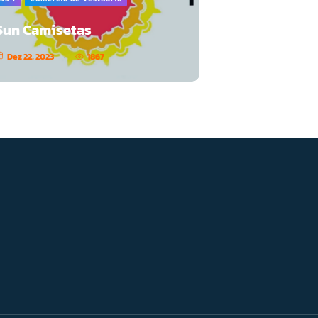
Sun Camisetas
Dez 22, 2023
1867