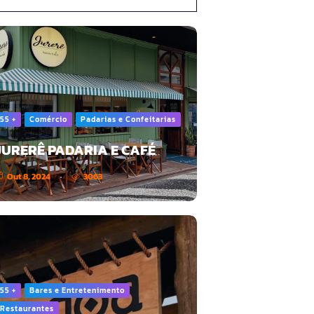
55 +
Comércio
Padarias e Confeitarias
JURERÊ PADARIA E CAFÉ
Out 8, 2024
3063
55 +
Bares e Entretenimento
Restaurantes