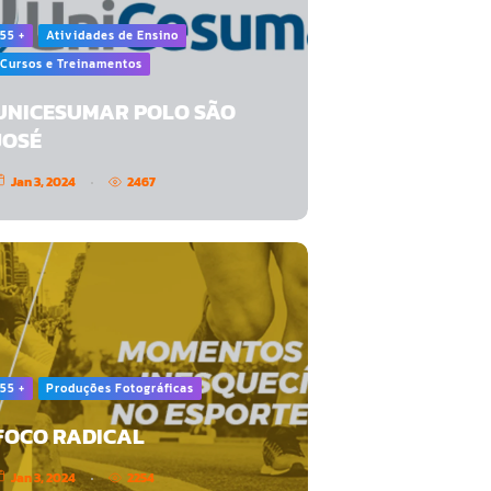
55 +
Atividades de Ensino
Cursos e Treinamentos
UNICESUMAR POLO SÃO
JOSÉ
Jan 3, 2024
2467
55 +
Produções Fotográficas
FOCO RADICAL
Jan 3, 2024
2254