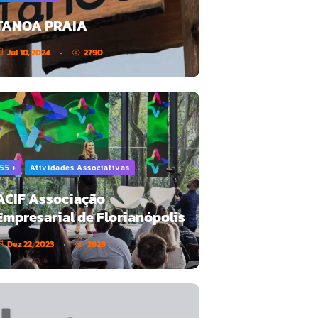
TANOA PRAIA
Jul 10, 2024
2790
55 +
Atividades Associativas
ACIF Associação
Empresarial de Florianópolis
Dez 22, 2023
2629