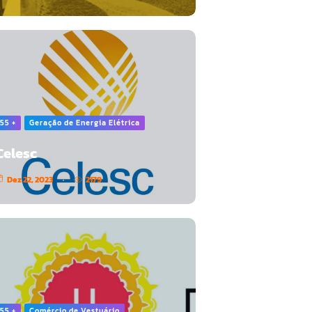
55 +
Geração de Energia Elétrica
Celesc
Dez 22, 2023
2179
55 +
Comércio de Vestuário