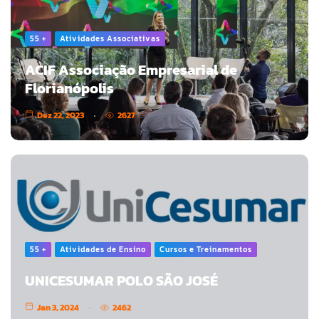
55 +
Atividades Associativas
ACIF Associação Empresarial de
Florianópolis
Dez 22, 2023
2627
55 +
Atividades de Ensino
Cursos e Treinamentos
UNICESUMAR POLO SÃO JOSÉ
Jan 3, 2024
2462