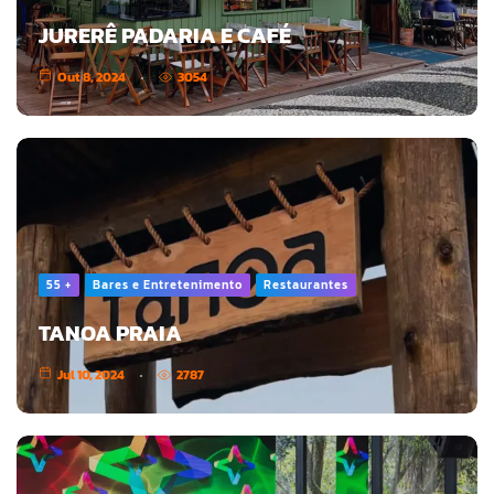
JURERÊ PADARIA E CAFÉ
Out 8, 2024
3054
55 +
Bares e Entretenimento
Restaurantes
TANOA PRAIA
Jul 10, 2024
2787