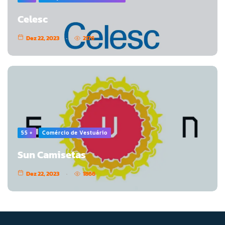
Celesc
Dez 22, 2023
2176
55 +
Comércio de Vestuário
Sun Camisetas
Dez 22, 2023
1866