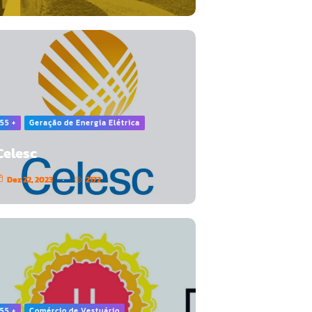
55 +
Geração de Energia Elétrica
Celesc
Dez 22, 2023
2172
55 +
Comércio de Vestuário