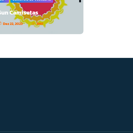
Sun Camisetas
Dez 22, 2023
1861