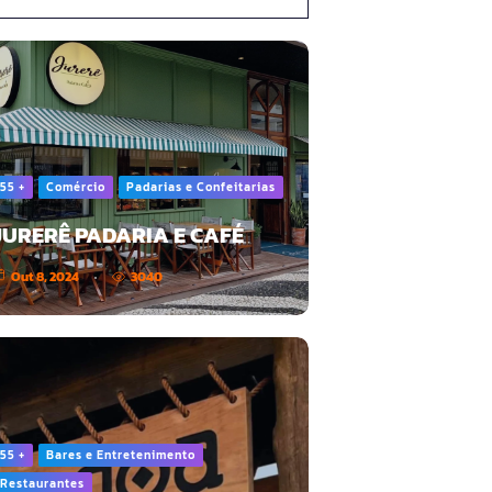
55 +
Comércio
Padarias e Confeitarias
JURERÊ PADARIA E CAFÉ
Out 8, 2024
3040
55 +
Bares e Entretenimento
Restaurantes