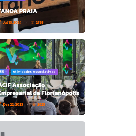
TANOA PRAIA
Jul 10, 2024
2785
55 +
Atividades Associativas
ACIF Associação
Empresarial de Florianópolis
Dez 22, 2023
2623