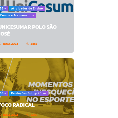
55 +
Atividades de Ensino
Cursos e Treinamentos
UNICESUMAR POLO SÃO
JOSÉ
Jan 3, 2024
2455
55 +
Produções Fotográficas
FOCO RADICAL
Jan 3, 2024
2250