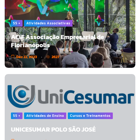
55 +
Atividades Associativas
ACIF Associação Empresarial de
Florianópolis
Dez 22, 2023
2627
55 +
Atividades de Ensino
Cursos e Treinamentos
UNICESUMAR POLO SÃO JOSÉ