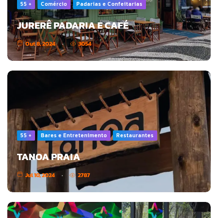
55 +
Comércio
Padarias e Confeitarias
JURERÊ PADARIA E CAFÉ
Out 8, 2024
3054
55 +
Bares e Entretenimento
Restaurantes
TANOA PRAIA
Jul 10, 2024
2787