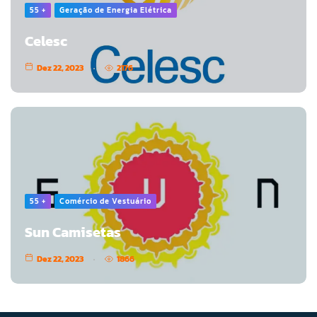
55 +
Geração de Energia Elétrica
Celesc
Dez 22, 2023
2176
55 +
Comércio de Vestuário
Sun Camisetas
Dez 22, 2023
1866