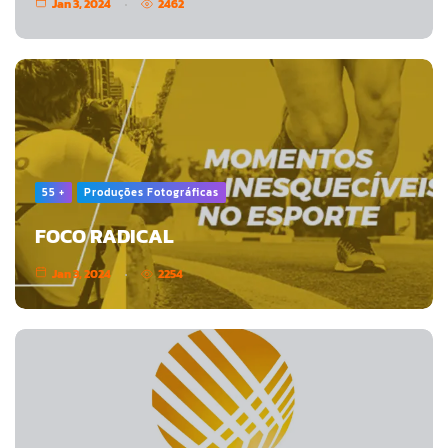
Jan 3, 2024
2462
55 +
Produções Fotográficas
FOCO RADICAL
Jan 3, 2024
2254